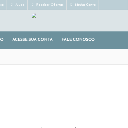
ja
Ajuda
Receber Ofertas
Minha Conta
RO
ACESSE SUA CONTA
FALE CONOSCO