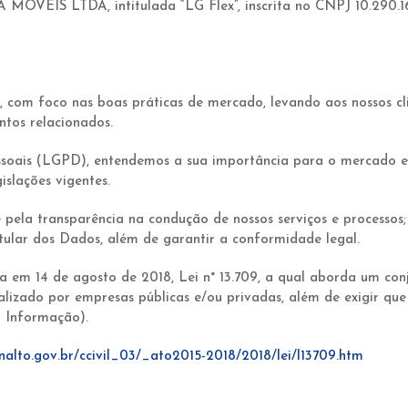
S LTDA, intitulada “LG Flex”, inscrita no CNPJ 10.290.169
 com foco nas boas práticas de mercado, levando aos nossos cli
ntos relacionados.
oais (LGPD), entendemos a sua importância para o mercado e r
islações vigentes.
 pela transparência na condução de nossos serviços e processos;
itular dos Dados, além de garantir a conformidade legal.
 em 14 de agosto de 2018, Lei n° 13.709, a qual aborda um conj
alizado por empresas públicas e/ou privadas, além de exigir q
 Informação).
nalto.gov.br/ccivil_03/_ato2015-2018/2018/lei/l13709.htm