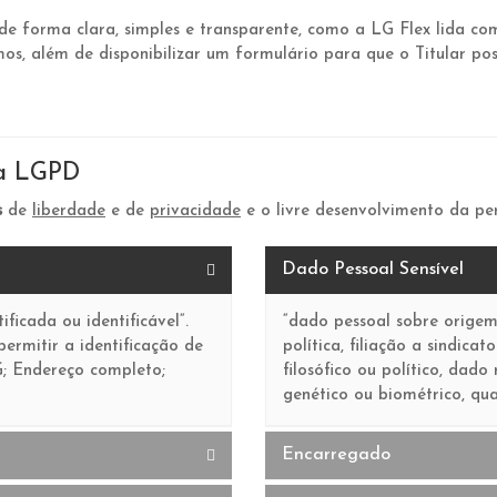
de forma clara, simples e transparente, como a LG Flex lida co
, além de disponibilizar um formulário para que o Titular possa 
na LGPD
s
de
liberdade
e de
privacidade
e o livre desenvolvimento da pe
Dado Pessoal Sensível
ficada ou identificável“.
“dado pessoal sobre origem 
ermitir a identificação de
política, filiação a sindica
; Endereço completo;
filosófico ou político, dad
genético ou biométrico, qu
Encarregado