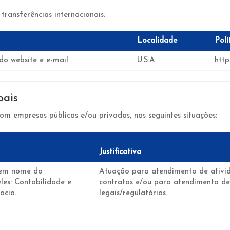
 transferências internacionais:
Localidade
Polí
o website e e-mail
U.S.A
http
oais
m empresas públicas e/ou privadas, nas seguintes situações:
Justificativa
 em nome do
Atuação para atendimento de ativid
les: Contabilidade e
contratos e/ou para atendimento de
acia.
legais/regulatórias.