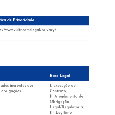
tica de Privacidade
s://www.vultr.com/legal/privacy/
Base Legal
ades inerentes aos
I. Execução de
 obrigações
Contrato;
II. Atendimento de
Obrigação
Legal/Regulatória;
III. Legítimo